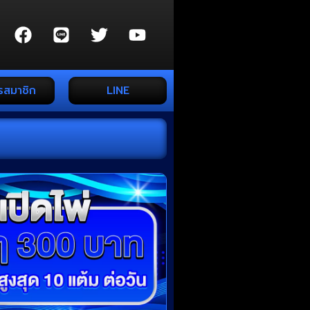
รสมาชิก
LINE