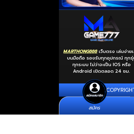
MARTHONG888
เว็บตรง เล่นง่ายเ
บนมือถือ รองรับทุกอุปกรณ์ ทุกรุ่
ทุกระบบ ไม่ว่าจะเป็น IOS หรือ
Android เปิดตลอด 24 ชม.
COPYRIGH
สมัคร