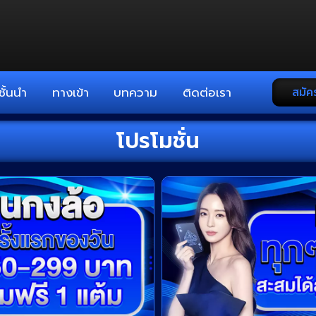
ชั้นนำ
ทางเข้า
บทความ
ติดต่อเรา
สมัค
โปรโมชั่น