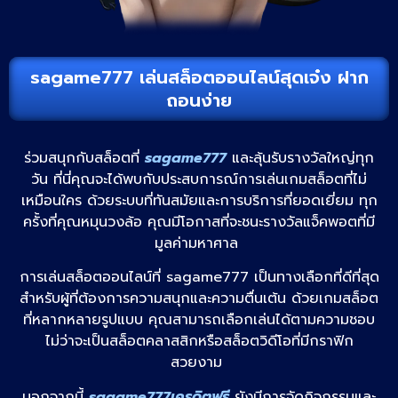
sagame777 เล่นสล็อตออนไลน์สุดเจ๋ง ฝาก
ถอนง่าย
ร่วมสนุกกับสล็อตที่
sagame777
และลุ้นรับรางวัลใหญ่ทุก
วัน ที่นี่คุณจะได้พบกับประสบการณ์การเล่นเกมสล็อตที่ไม่
เหมือนใคร ด้วยระบบที่ทันสมัยและการบริการที่ยอดเยี่ยม ทุก
ครั้งที่คุณหมุนวงล้อ คุณมีโอกาสที่จะชนะรางวัลแจ็คพอตที่มี
มูลค่ามหาศาล
การเล่นสล็อตออนไลน์ที่ sagame777 เป็นทางเลือกที่ดีที่สุด
สำหรับผู้ที่ต้องการความสนุกและความตื่นเต้น ด้วยเกมสล็อต
ที่หลากหลายรูปแบบ คุณสามารถเลือกเล่นได้ตามความชอบ
ไม่ว่าจะเป็นสล็อตคลาสสิกหรือสล็อตวิดีโอที่มีกราฟิก
สวยงาม
นอกจากนี้
sagame777เครดิตฟรี
ยังมีการจัดกิจกรรมและ