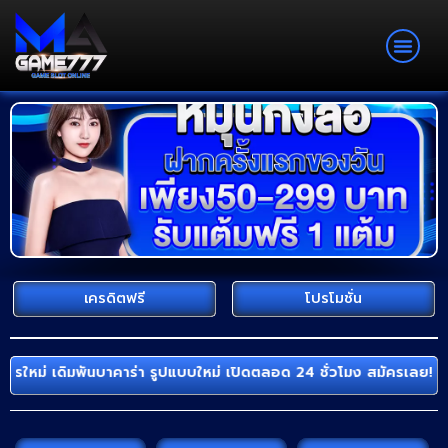
เครดิตฟรี
โปรโมชั่น
พันบาคาร่า รูปแบบใหม่ เปิดตลอด 24 ชั่วโมง สมัครเลย!