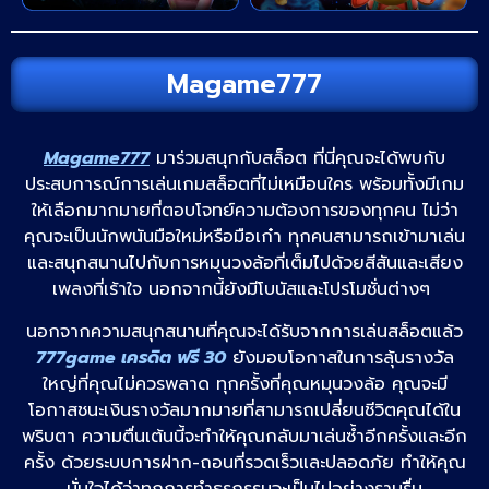
Magame777
Magame777
มาร่วมสนุกกับสล็อต ที่นี่คุณจะได้พบกับ
ประสบการณ์การเล่นเกมสล็อตที่ไม่เหมือนใคร พร้อมทั้งมีเกม
ให้เลือกมากมายที่ตอบโจทย์ความต้องการของทุกคน ไม่ว่า
คุณจะเป็นนักพนันมือใหม่หรือมือเก๋า ทุกคนสามารถเข้ามาเล่น
และสนุกสนานไปกับการหมุนวงล้อที่เต็มไปด้วยสีสันและเสียง
เพลงที่เร้าใจ นอกจากนี้ยังมีโบนัสและโปรโมชั่นต่างๆ
นอกจากความสนุกสนานที่คุณจะได้รับจากการเล่นสล็อตแล้ว
777game เครดิต ฟรี 30
ยังมอบโอกาสในการลุ้นรางวัล
ใหญ่ที่คุณไม่ควรพลาด ทุกครั้งที่คุณหมุนวงล้อ คุณจะมี
โอกาสชนะเงินรางวัลมากมายที่สามารถเปลี่ยนชีวิตคุณได้ใน
พริบตา ความตื่นเต้นนี้จะทำให้คุณกลับมาเล่นซ้ำอีกครั้งและอีก
ครั้ง ด้วยระบบการฝาก-ถอนที่รวดเร็วและปลอดภัย ทำให้คุณ
มั่นใจได้ว่าทุกการทำธุรกรรมจะเป็นไปอย่างราบรื่น