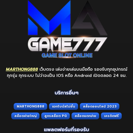
MARTHONG888
เว็บตรง เล่นง่ายเล่นบนมือถือ รองรับทุกอุปกรณ์
ทุกรุ่น ทุกระบบ ไม่ว่าจะเป็น IOS หรือ Android เปิดตลอด 24 ชม.
บริการอื่นๆ
MARTHONG888
แจกโบนัสไม่อั้น
สล็อตออนไลน์ 2023
สล็อตค่ายใหญ่
สูตรสล็อต PG
สล็อตแตกง่าย
เครดิตฟรี
แพลตฟอร์มที่รองรับ