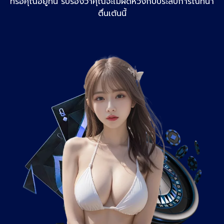
ที่รอคุณอยู่ที่นี่ รับรองว่าคุณจะไม่ผิดหวังกับประสบการณ์ที่น่า
ตื่นเต้นนี้