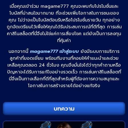
เมื่อคุณเข้าร่วม magame777 คุณจะพบกับโปรโมชั่นและ
โบนัสที่น่าสนใจมากมาย ที่จะช่วยเพิ่มโอกาสในการชนะของ
คุณ ไม่ว่าจะเป็นโบนัสต้อนรับหรือโปรโมชั่นรายวัน ทุกอย่าง
ถูกจัดเตรียมไว้เพื่อให้คุณได้รับประสบการณ์ที่ดีที่สุด การเล่น
คาสิโนสล็อตที่นี่จึงไม่ใช่แค่การเสี่ยงโชค แต่ยังเป็นการลงทุน
ที่คุ้มค่า
นอกจากนี้
magame777 เข้าสู่ระบบ
ยังมีระบบการบริการ
ลูกค้าที่ยอดเยี่ยม พร้อมทีมงานที่คอยให้คำแนะนำและช่วย
เหลือคุณตลอด 24 ชั่วโมง คุณจึงมั่นใจได้ว่าทุกคำถามหรือ
ปัญหาจะได้รับการแก้ไขอย่างรวดเร็ว การเล่นคาสิโนสล็อตที่
นี่จึงเป็นทางเลือกที่ดีที่สุดสำหรับผู้ที่ต้องการความสนุกและ
โอกาสในการสร้างรายได้อย่างแท้จริง
บทความ