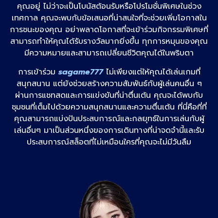
คุณอยู่ ไม่ว่าจะเป็นโบนัสต้อนรับหรือโปรโมชั่นพิเศษในช่วง
เทศกาล คุณจะพบกับข้อเสนอที่น่าสนใจที่จะช่วยเพิ่มโอกาสใน
การชนะของคุณ อย่าพลาดโอกาสที่จะเข้าร่วมกิจกรรมพิเศษที่
สามารถทำให้คุณได้รับรางวัลมากยิ่งขึ้น ทุกการหมุนของคุณ
มีความหมายและสามารถเปลี่ยนชีวิตคุณได้ในพริบตา
การเข้าร่วม
sagame777
ไม่เพียงแต่ให้คุณได้เล่นเกมที่
สนุกสนาน แต่ยังช่วยสร้างความสัมพันธ์กับผู้เล่นคนอื่น ๆ
ผ่านการแชทสดและการแข่งขันที่น่าตื่นเต้น คุณจะได้พบกับ
ชุมชนที่เต็มไปด้วยความสนุกสนานและความตื่นเต้น ที่นี่คือที่ที่
คุณสามารถแบ่งปันประสบการณ์และกลยุทธ์ในการเล่นกับผู้
เล่นอื่นๆ มาเป็นส่วนหนึ่งของการเดินทางที่น่าจดจำนี้และรับ
ประสบการณ์สล็อตที่ไม่เหมือนใครที่คุณจะไม่มีวันลืม