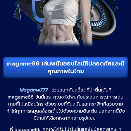
magame88 เล่นพนันออนไลน์ที่ปลอดภัยและมี
คุณภาพในไทย
Magame777
ร่วมสนุกกับสล็อตที่น่าตื่นเต้นที่
magame88 วันนี้เลย คุณจะได้พบกับประสบการณ์การเล่น
เกมที่ไม่เหมือนใคร ด้วยระบบที่ทันสมัยและกราฟิกที่สวยงาม
ทำให้ทุกการหมุนสล็อตเต็มไปด้วยความตื่นเต้น นอกจากนี้ยัง
มีเกมให้เลือกหลากหลายรูปแบบ
ที่ magame88 คุณจะได้รับโปรโมชั่นและโบนัสสุดพิเศษ ที่