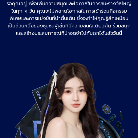
รอคุณอยู่ เพื่อเพิ่มความสนุกและโอกาสในการชนะรางวัลใหญ่
ในทุก ๆ วัน คุณจะไม่พลาดโอกาสในการเข้าร่วมกิจกรรม
พิเศษและการแข่งขันที่น่าตื่นเต้น ซึ่งจะทำให้คุณรู้สึกเหมือน
เป็นส่วนหนึ่งของชุมชนผู้เล่นที่มีความสนใจเดียวกัน ร่วมสนุก
และสร้างประสบการณ์ที่น่าจดจำไปกับเราได้แล้ววันนี้